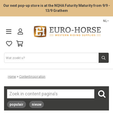
Our next pop-up store is at the NQHA Futurity Maturity from 9/9 -
13/9 Grathem
NL
Zadelpasservice
Home
>
Contentinspiration
Western zadels
Western Tack
populair
nieuw