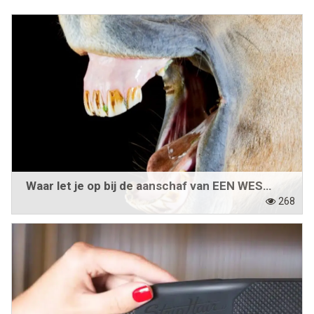
Western Rider
Stalbenodigdheden
Paardenverzorging
Lasso's & Accessoires
Outlet
Waar let je op bij de aanschaf van EEN WESTERN BIT?
Contact
268
Blogs