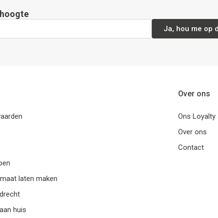
e hoogte
Ja, hou me op 
Over ons
aarden
Ons Loyalt
Over ons
Contact
epen
maat laten maken
drecht
aan huis