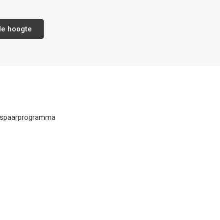
de hoogte
y spaarprogramma