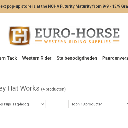
ext pop-up store is at the NQHA Futurity Maturity from 9/9 - 13/9 G
ern Tack
Western Rider
Stalbenodigdheden
Paardenver
ey Hat Works
(4 producten)