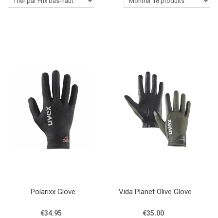
Le Cavalier Western
Accessoires pour écurie
Produits de soins pour chevaux
Lasso-Fouet & Accessoires
Outlet
Contactez-nous
Blogs
Polarixx Glove
Vida Planet Olive Glove
€34.95
€35.00