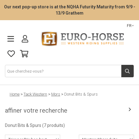
Our next pop-up store is at the NQHA Futurity Maturity from 9/9 -
13/9 Grathem
FR
La consultation d’essayage de selle
Home
>
Tack Western
>
Mors
>
Donut Bits & Spurs
affiner votre recherche
Selles Western
Donut Bits & Spurs
(7 produits)
Tack Western