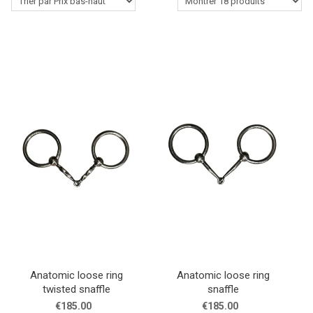
Le Cavalier Western
Accessoires pour écurie
Produits de soins pour chevaux
Lasso-Fouet & Accessoires
Outlet
Contactez-nous
Blogs
Anatomic loose ring
Anatomic loose ring
twisted snaffle
snaffle
€185.00
€185.00