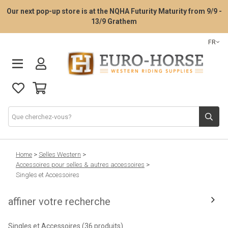
Our next pop-up store is at the NQHA Futurity Maturity from 9/9 -
13/9 Grathem
FR
La consultation d’essayage de selle
Home
>
Selles Western
>
Accessoires pour selles & autres accessoires
>
Singles et Accessoires
Selles Western
affiner votre recherche
Tack Western
Singles et Accessoires
(36 produits)