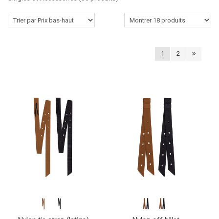
Le Cavalier Western
Accessoires pour écurie
1
2
Produits de soins pour chevaux
Lasso-Fouet & Accessoires
Outlet
Contactez-nous
Blogs