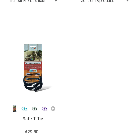
Le Cavalier Western
Accessoires pour écurie
Produits de soins pour chevaux
Lasso-Fouet & Accessoires
Outlet
Contactez-nous
Blogs
Safe T-Tie
€29.80