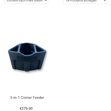
Western Reiter
Stall
Pflegemittel fürs Pferd
Roping Gear
Outlet
Contact
Blogs
3-in-1 Corner Feeder
€379.00