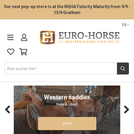
Our next pop-up store is at the NQHA Futurity Maturity from 9/9 -
13/9 Grathem
DE
Sattelanprobe
Western saddles
New & Used
Westernsättel
Previous
Next
Western Tack
SHOP