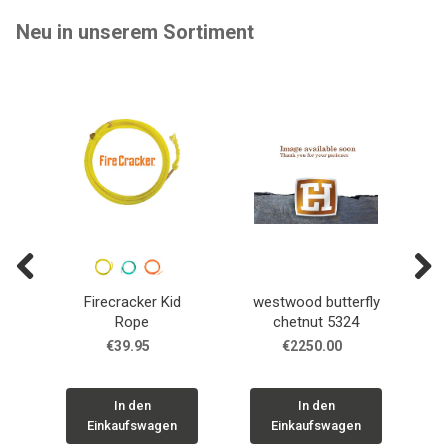
Neu in unserem Sortiment
Previous
Next
Firecracker Kid
westwood butterfly
T
Rope
chetnut 5324
€39.95
€2250.00
In den
In den
Einkaufswagen
Einkaufswagen