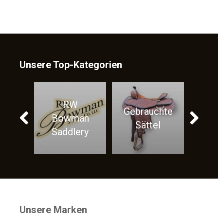
Unsere Top-Kategorien
rauchte
Pflegemittel
Stall
ättel
fürs Pferd
Previous
Next
Unsere Marken