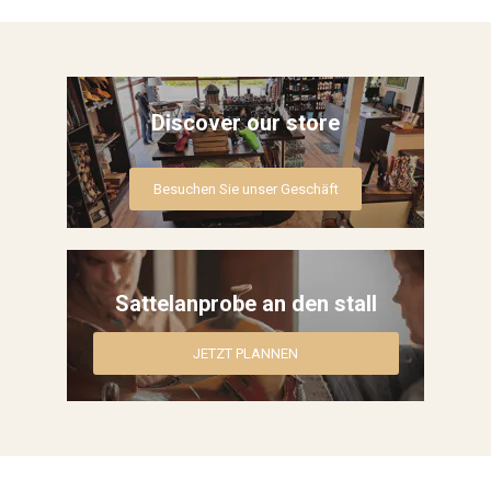
Western Reiter
Stall
Discover our store
Pflegemittel fürs Pferd
Besuchen Sie unser Geschäft
Roping Gear
Outlet
Sattelanprobe an den stall
Contact
Blogs
JETZT PLANNEN